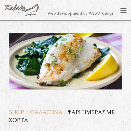
Web development by
WebOrder.gr
Skip
to
content
SHOP
/
ΘΑΛΑΣΣΙΝΆ
/
ΨΆΡΙ ΗΜΈΡΑΣ ΜΕ
ΧΌΡΤΑ