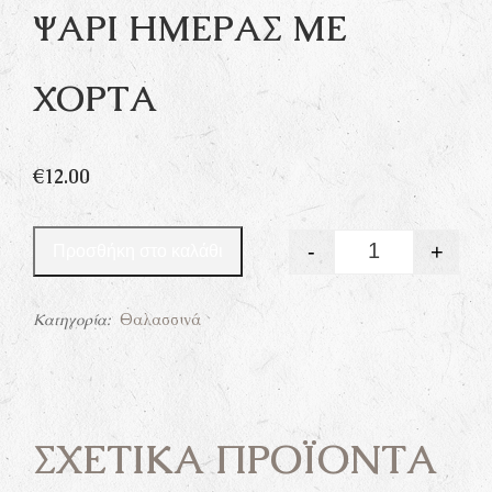
ΨΆΡΙ ΗΜΈΡΑΣ ΜΕ
ΧΌΡΤΑ
€
12.00
-
+
Προσθήκη στο καλάθι
Quantity
Κατηγορία:
Θαλασσινά
ΣΧΕΤΙΚΆ ΠΡΟΪΌΝΤΑ