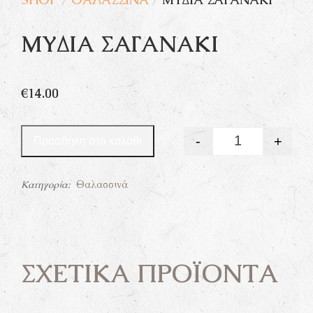
ΜΎΔΙΑ ΣΑΓΑΝΆΚΙ
€
14.00
-
+
Προσθήκη στο καλάθι
Quantity
Κατηγορία:
Θαλασσινά
ΣΧΕΤΙΚΆ ΠΡΟΪΌΝΤΑ