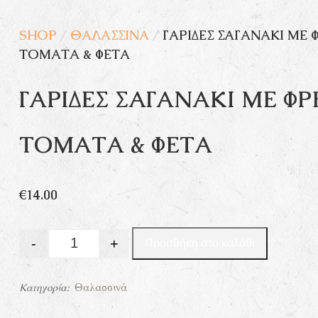
SHOP
/
ΘΑΛΑΣΣΙΝΆ
/
ΓΑΡΊΔΕΣ ΣΑΓΑΝΆΚΙ ΜΕ 
ΤΟΜΆΤΑ & ΦΈΤΑ
ΓΑΡΊΔΕΣ ΣΑΓΑΝΆΚΙ ΜΕ ΦΡ
ΤΟΜΆΤΑ & ΦΈΤΑ
€
14.00
-
+
Προσθήκη στο καλάθι
Quantity
Κατηγορία:
Θαλασσινά